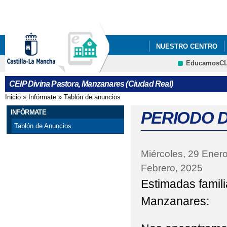
Pa
co
pri
NUESTRO CENTRO
EducamosC
ACTUALIZACIÓN NOR
CRFP
CEIP Divina Pastora, Manzanares (Ciudad Real)
BLOG CEIP DIVINA P
Inicio
»
Infórmate
»
Tablón de anuncios
Se encuentra usted aquí
JORNADA DE PUERTA
INFÓRMATE
PERIODO D
Tablón de Anuncios
MODIFICACIÓN DE L
Miércoles, 29 Ener
PERIODO DE ADMISIÓ
Febrero, 2025
PLAN DE LECTURA 24
Estimadas famili
PROCESO DE ADMISIÓ
Manzanares:
PROYECTO EDUCATIV